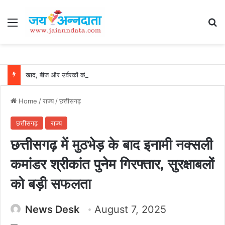
Menu
Se
खाद, बीज और उर्वरकों की समय पर उपलब्धता से किसानों में उत्साह, नैनो डीएपी और नैनो यूरिया बने किसानों के भरोसेमंद कृषि साथी…..
Home
/
राज्य
/
छत्तीसगढ़
छत्तीसगढ़
राज्य
छत्तीसगढ़ में मुठभेड़ के बाद इनामी नक्सली
कमांडर श्रीकांत पुनेम गिरफ्तार, सुरक्षाबलों
को बड़ी सफलता
News Desk
August 7, 2025