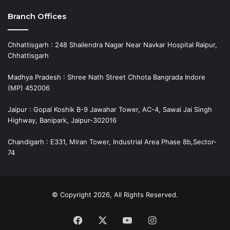
Branch Offices
Chhattisgarh : 248 Shailendra Nagar Near Navkar Hospital Raipur,
Chhattisgarh
Madhya Pradesh : Shree Nath Street Chhota Bangrada Indore
(MP) 452006
Jaipur : Gopal Koshik B-9 Jawahar Tower, AC-4, Sawai Jai Singh
Highway, Banipark, Jaipur-302016
Chandigarh : E331, Miran Tower, Industrial Area Phase 8b,Sector-
74
© Copyright 2026, All Rights Reserved.
Facebook
X
YouTube
Instagram