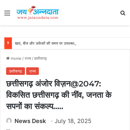
Menu
Se
खाद, बीज और उर्वरकों की समय पर उपलब्धता से किसानों में उत्साह, नैनो डीएपी और नैनो यूरिया बने किसानों के भरोसेमंद कृषि साथी…..
Home
/
राज्य
/
छत्तीसगढ़
छत्तीसगढ़
राज्य
छत्तीसगढ़ अंजोर विज़न@2047:
विकसित छत्तीसगढ़ की नींव, जनता के
सपनों का संकल्प…..
News Desk
July 18, 2025