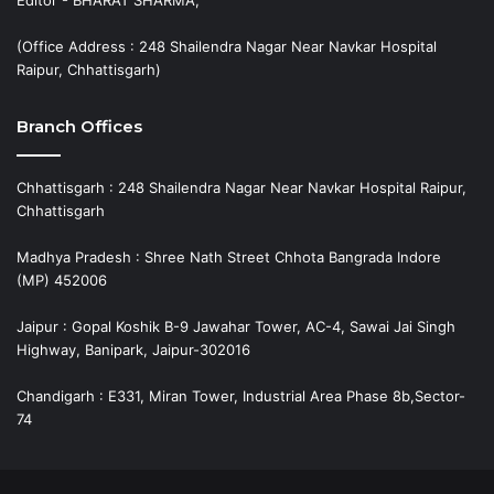
Editor - BHARAT SHARMA,
(Office Address : 248 Shailendra Nagar Near Navkar Hospital
Raipur, Chhattisgarh)
Branch Offices
Chhattisgarh : 248 Shailendra Nagar Near Navkar Hospital Raipur,
Chhattisgarh
Madhya Pradesh : Shree Nath Street Chhota Bangrada Indore
(MP) 452006
Jaipur : Gopal Koshik B-9 Jawahar Tower, AC-4, Sawai Jai Singh
Highway, Banipark, Jaipur-302016
Chandigarh : E331, Miran Tower, Industrial Area Phase 8b,Sector-
74