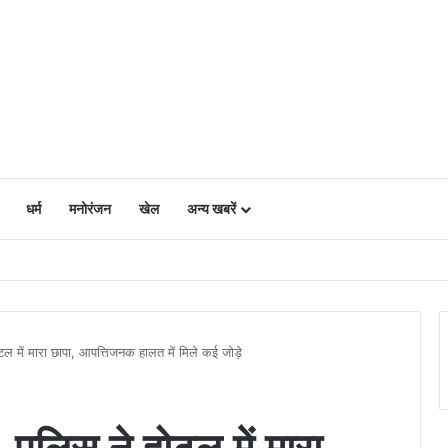
धर्म
मनोरंजन
खेल
अन्य खबरें
ं में उत्साह, नैनो डीएपी और नैनो यूरिया बने किसानों के भरोसेमंद कृषि साथी…..
टल में मारा छापा, आपत्तिजनक हालत में मिले कई जोड़े