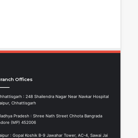
ranch Offices
hhattisgarh : 248 Shailendra Nagar Near Navkar Hospital
aipur, Chhattisgarh
adhya Pradesh : Shree Nath Street Chhota Bangrada
ndore (MP) 452006
aipur : Gopal Koshik B-9 Jawahar Tower, AC-4, Sawai Jai