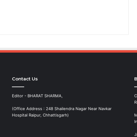
Contact Us
B
Editor - BHARAT SHARMA,
C
R
(Office Address : 248 Shailendra Nagar Near Navkar
Hospital Raipur, Chhattisgarh)
M
I
J