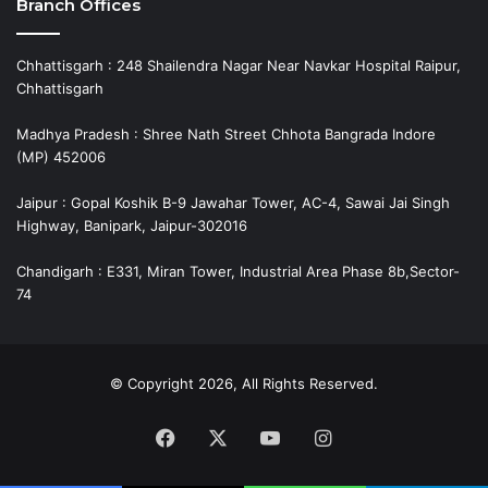
Branch Offices
Chhattisgarh : 248 Shailendra Nagar Near Navkar Hospital Raipur,
Chhattisgarh
Madhya Pradesh : Shree Nath Street Chhota Bangrada Indore
(MP) 452006
Jaipur : Gopal Koshik B-9 Jawahar Tower, AC-4, Sawai Jai Singh
Highway, Banipark, Jaipur-302016
Chandigarh : E331, Miran Tower, Industrial Area Phase 8b,Sector-
74
© Copyright 2026, All Rights Reserved.
Facebook
X
YouTube
Instagram