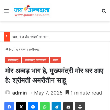
Menu
Se
खाद, बीज और उर्वरकों की समय पर उपलब्धता से किसानों में उत्साह, नैनो डीएपी और नैनो यूरिया बने किसानों के भरोसेमंद कृषि साथी…..
Home
/
राज्य
/
छत्तीसगढ़
छत्तीसगढ़
छत्तीसगढ़ जनसंपर्क
राज्य
मोर अब्बड़ भाग हे, मुख्यमंत्री मोर घर आए
हे: श्रीमती अमरौतीन साहू
admin
May 7, 2025
1 minute read
Facebook
X
Messenger
WhatsApp
Telegram
Share via Email
Print