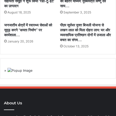
सहायता समूहों ने शुरू किया ‘रेडी-टू-ईट’
का बेहतर माध्यम: मुख्यमंत्री विष्णु देव
का उत्पादन
साय….
August 18, 2025
September 3, 2025
जनजातीय क्षेत्रों में स्वास्थ्य सेवाओं को
पीएम सूर्यघर मुफ्त बिजली योजना से
सुदृढ़ करने ‘‘क्षमता निर्माण’’ पर
लखन लाल को मिला दोहरा लाभ: घर और
कार्यशाला….
व्यवसायिक प्रतिष्ठान दोनों में उजाला और
बचत का संगम….
January 20, 2026
October 13, 2025
×
About Us