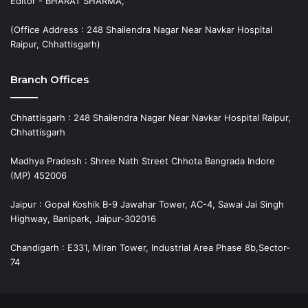
Editor - BHARAT SHARMA,
(Office Address : 248 Shailendra Nagar Near Navkar Hospital
Raipur, Chhattisgarh)
Branch Offices
Chhattisgarh : 248 Shailendra Nagar Near Navkar Hospital Raipur,
Chhattisgarh
Madhya Pradesh : Shree Nath Street Chhota Bangrada Indore
(MP) 452006
Jaipur : Gopal Koshik B-9 Jawahar Tower, AC-4, Sawai Jai Singh
Highway, Banipark, Jaipur-302016
Chandigarh : E331, Miran Tower, Industrial Area Phase 8b,Sector-
74