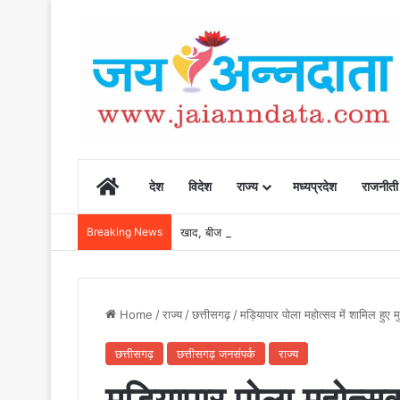
Home
देश
विदेश
राज्य
मध्यप्रदेश
राजनीती
Breaking News
खाद, बीज और उर्वरकों की समय पर उपलब्धता से किसानो
Home
/
राज्य
/
छत्तीसगढ़
/
मड़ियापार पोला महोत्सव में शामिल हुए मु
छत्तीसगढ़
छत्तीसगढ़ जनसंपर्क
राज्य