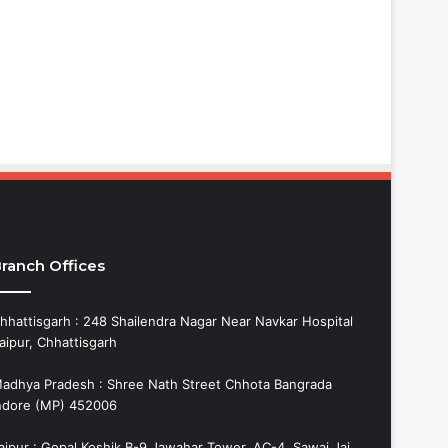
ranch Offices
hhattisgarh : 248 Shailendra Nagar Near Navkar Hospital
aipur, Chhattisgarh
adhya Pradesh : Shree Nath Street Chhota Bangrada
ndore (MP) 452006
aipur : Gopal Koshik B-9 Jawahar Tower, AC-4, Sawai Jai