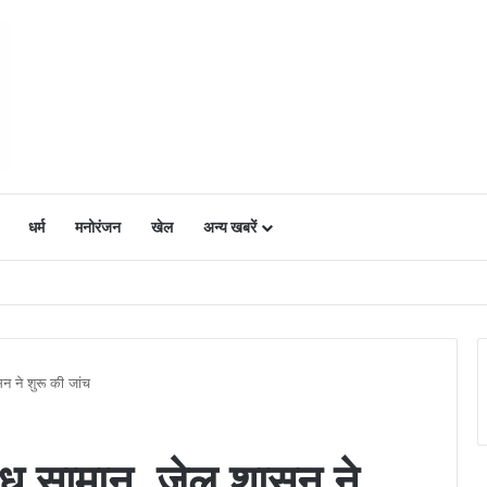
धर्म
मनोरंजन
खेल
अन्य खबरें
ं में उत्साह, नैनो डीएपी और नैनो यूरिया बने किसानों के भरोसेमंद कृषि साथी…..
न ने शुरू की जांच
ग्ध सामान, जेल शासन ने