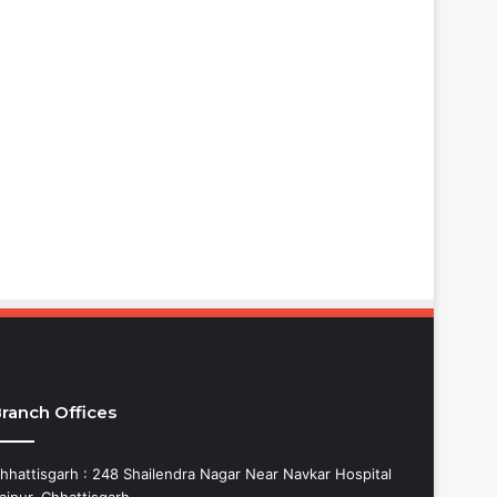
ranch Offices
hhattisgarh : 248 Shailendra Nagar Near Navkar Hospital