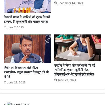
December 14, 2024
तेजस्वी यादव के काफिले को ट्रक ने मारी
टक्कर, 3 सुरक्षाकर्मी और चालक घायल
June 7, 2025
एनटीए ने किया तीन परीक्षाओं की नई
हिंदी भाषा विवाद पर बोले सीएम
तारीखों का ऐलान, यूजीसी-नेट,
फडणवीस- उद्धव सरकार ने मंजूर की थी
सीएसआईआर-नेट,एनसीइटी शामिल
रिपोर्ट
June 29, 2024
June 28, 2025
×