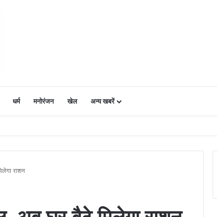
धर्म
मनोरंजन
खेल
अन्य खबरें
ं में उत्साह, नैनो डीएपी और नैनो यूरिया बने किसानों के भरोसेमंद कृषि साथी…..
िलेगा राशन