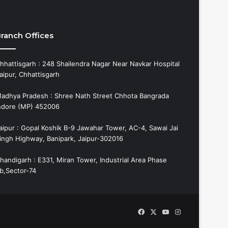
ranch Offices
hhattisgarh : 248 Shailendra Nagar Near Navkar Hospital
aipur, Chhattisgarh
adhya Pradesh : Shree Nath Street Chhota Bangrada
ndore (MP) 452006
aipur : Gopal Koshik B-9 Jawahar Tower, AC-4, Sawai Jai
ingh Highway, Banipark, Jaipur-302016
handigarh : E331, Miran Tower, Industrial Area Phase
b,Sector-74
Facebook
X
YouTube
Instagram