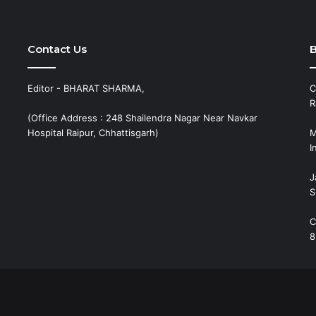
Contact Us
B
Editor - BHARAT SHARMA,
C
R
(Office Address : 248 Shailendra Nagar Near Navkar
Hospital Raipur, Chhattisgarh)
M
I
J
S
C
8