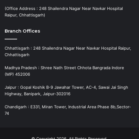
(Office Address : 248 Shailendra Nagar Near Navkar Hospital
Raipur, Chhattisgarh)
Branch Offices
Chhattisgarh : 248 Shailendra Nagar Near Navkar Hospital Raipur,
Chhattisgarh
Madhya Pradesh : Shree Nath Street Chhota Bangrada Indore
(MP) 452006
Jaipur : Gopal Koshik B-9 Jawahar Tower, AC-4, Sawai Jai Singh
Highway, Banipark, Jaipur-302016
Chandigarh : E331, Miran Tower, Industrial Area Phase 8b,Sector-
74
© Copyright 2026, All Rights Reserved.