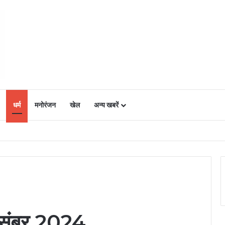
धर्म
मनोरंजन
खेल
अन्य खबरें
ं में उत्साह, नैनो डीएपी और नैनो यूरिया बने किसानों के भरोसेमंद कृषि साथी…..
संबर 2024