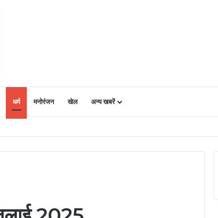
धर्म
मनोरंजन
खेल
अन्य खबरें
ं में उत्साह, नैनो डीएपी और नैनो यूरिया बने किसानों के भरोसेमंद कृषि साथी…..
ुलाई 2025