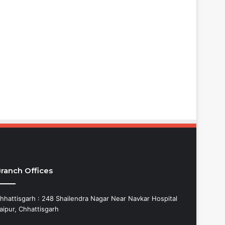
ranch Offices
hhattisgarh : 248 Shailendra Nagar Near Navkar Hospital
aipur, Chhattisgarh