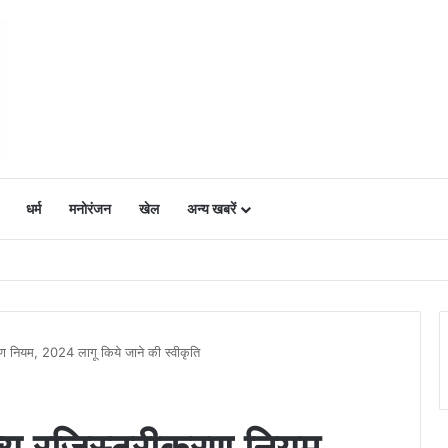
धर्म
मनोरंजन
खेल
अन्य खबरें
ं में उत्साह, नैनो डीएपी और नैनो यूरिया बने किसानों के भरोसेमंद कृषि साथी…..
करण नियम, 2024 लागू किये जाने की स्वीकृति