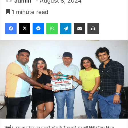
admin
August 8, 2024
1 minute read
Facebook
X
Messenger
WhatsApp
Telegram
Share via Email
Print
मुंबई।
रुद्राक्ष मूवीज एंड एंटरटेनमेंट के बैनर तले बन रही हिंदी फीचर फिल्म