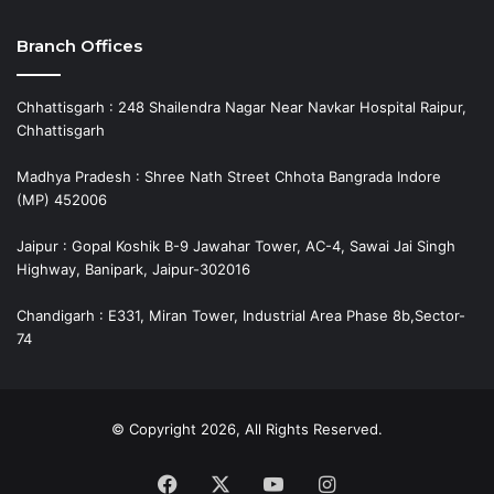
Branch Offices
Chhattisgarh : 248 Shailendra Nagar Near Navkar Hospital Raipur,
Chhattisgarh
Madhya Pradesh : Shree Nath Street Chhota Bangrada Indore
(MP) 452006
Jaipur : Gopal Koshik B-9 Jawahar Tower, AC-4, Sawai Jai Singh
Highway, Banipark, Jaipur-302016
Chandigarh : E331, Miran Tower, Industrial Area Phase 8b,Sector-
74
© Copyright 2026, All Rights Reserved.
Facebook
X
YouTube
Instagram