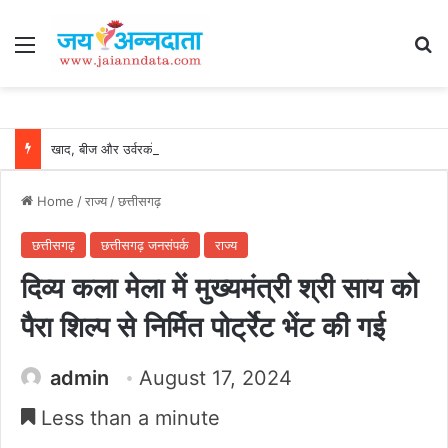
Menu
Se
खाद, बीज और उर्वरकों की समय पर उपलब्धता से किसानों में उत्साह, नैनो डीएपी और नैनो यूरिया बने किसानों के भरोसेमंद कृषि साथी…..
Home
/
राज्य
/
छत्तीसगढ़
छत्तीसगढ़
छत्तीसगढ़ जनसंपर्क
राज्य
दिव्य कला मेला में मुख्यमंत्री श्री साय को
पैरा शिल्प से निर्मित पोर्ट्रेट भेंट की गई
admin
August 17, 2024
Less than a minute