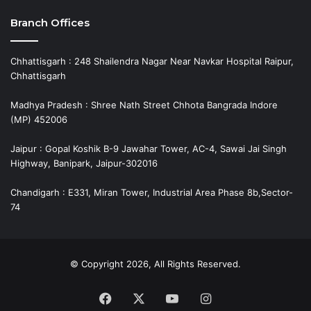
Branch Offices
Chhattisgarh : 248 Shailendra Nagar Near Navkar Hospital Raipur,
Chhattisgarh
Madhya Pradesh : Shree Nath Street Chhota Bangrada Indore
(MP) 452006
Jaipur : Gopal Koshik B-9 Jawahar Tower, AC-4, Sawai Jai Singh
Highway, Banipark, Jaipur-302016
Chandigarh : E331, Miran Tower, Industrial Area Phase 8b,Sector-
74
© Copyright 2026, All Rights Reserved.
Facebook
X
YouTube
Instagram